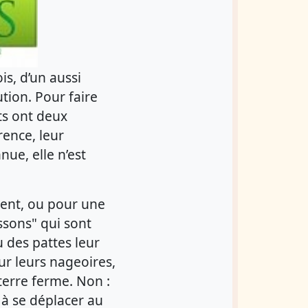
is, d’un aussi
ution. Pour faire
ts ont deux
rence, leur
ue, elle n’est
ment, ou pour une
ssons" qui sont
u des pattes leur
r leurs nageoires,
terre ferme. Non :
 à se déplacer au