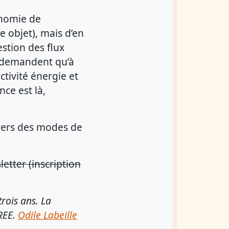
onomie de
e objet), mais d’en
estion des flux
e demandent qu’à
tivité énergie et
nce est là,
 vers des modes de
etter (inscription
trois ans. La
OREE.
Odile Labeille