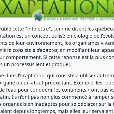
fublé cette "infolettre", comme disent les québéco
tation est un concept utilisé en biologie de l’évol
ts de leur environnement, les organismes vivan
emière consiste à s’adapter, en modifiant leur appa
r comportement. Si cette réponse est la plus conn
rs un processus lent et graduel.
e dans l’exaptation, qui consiste à utiliser autre
organe ou un atout préexistant. Exemple: les "poi
 de l’eau pour conquérir les continents n’ont pas v
tin. Ils n’ont pas non plus commencé à ramper su
s organes bien inadaptés pour se déplacer sur la 
avaient depuis longtemps, mais elles leur servaient