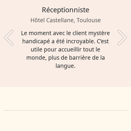
iste
Marthe
 Toulouse
en fin de form
ient mystère
Très intéressant, je 
yable. C’est
Précédent
Sui
trop de quoi aller
ir tout le
formation. On a beau
ière de la
Merci !