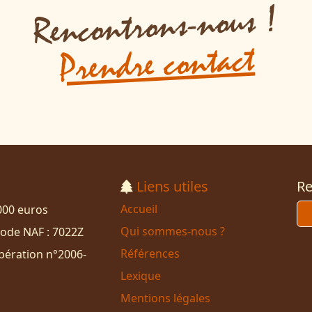
Rencontrons-nous !
Prendre contact
Liens utiles
Re
Accueil
1000 euros
Qui sommes-nous ?
ode NAF : 7022Z
Références
ibération n°2006-
Lexique
Mentions légales